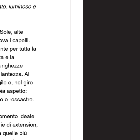
to, luminoso e 
Sole, alte 
a i capelli. 
te per tutta la 
a e la 
 lunghezze 
lantezza. Al 
ile e, nel giro 
ia aspetto: 
o o rossastre.
momento ideale 
ie di extension, 
 quelle più 