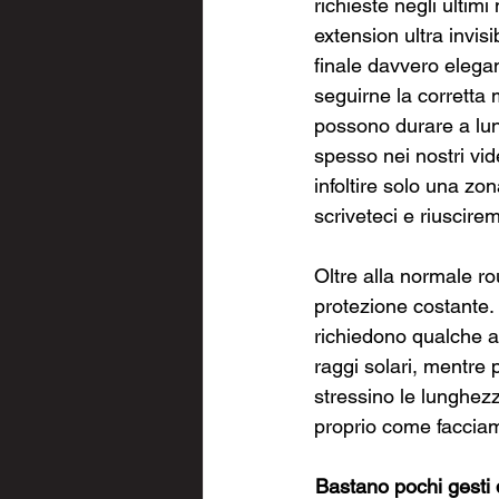
richieste negli ultim
extension ultra invisib
finale davvero elegan
seguirne la corretta
possono durare a lung
spesso nei nostri vid
infoltire solo una zo
scriveteci e riuscirem
Oltre alla normale ro
protezione costante. 
richiedono qualche at
raggi solari, mentre p
stressino le lunghez
proprio come facciam
Bastano pochi gesti q