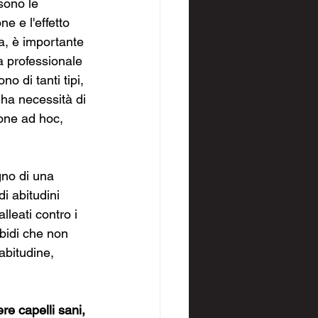
sono le 
ne e l'effetto 
a, è importante 
a professionale 
o di tanti tipi, 
 ha necessità di 
ione ad hoc, 
gno di una 
i abitudini 
leati contro i 
rbidi che non 
abitudine, 
e capelli sani, 