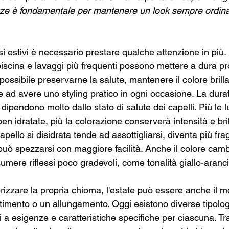
zze è fondamentale per mantenere un look sempre ordina
i estivi è necessario prestare qualche attenzione in più. 
scina e lavaggi più frequenti possono mettere a dura prov
possibile preservarne la salute, mantenere il colore brillan
 ad avere uno styling pratico in ogni occasione. La durat
 dipendono molto dallo stato di salute dei capelli. Più le
en idratate, più la colorazione conserverà intensità e bril
apello si disidrata tende ad assottigliarsi, diventa più frag
può spezzarsi con maggiore facilità. Anche il colore camb
mere riflessi poco gradevoli, come tonalità giallo-aranci
orizzare la propria chioma, l'estate può essere anche il 
ltimento o un allungamento. Oggi esistono diverse tipolog
 a esigenze e caratteristiche specifiche per ciascuna. Tra