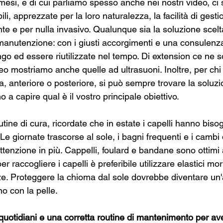
i mesi, e di cui parliamo spesso anche nei nostri video, ci 
ili, apprezzate per la loro naturalezza, la facilità di gestio
te e per nulla invasivo. Qualunque sia la soluzione scelt
 manutenzione: con i giusti accorgimenti e una consulenz
o ed essere riutilizzate nel tempo. Di extension ce ne son
eo mostriamo anche quelle ad ultrasuoni. Inoltre, per chi
na, anteriore o posteriore, si può sempre trovare la soluz
o a capire qual è il vostro principale obiettivo.
utine di cura, ricordate che in estate i capelli hanno biso
Le giornate trascorse al sole, i bagni frequenti e i cambi d
tenzione in più. Cappelli, foulard e bandane sono ottimi al
er raccogliere i capelli è preferibile utilizzare elastici mo
ze. Proteggere la chioma dal sole dovrebbe diventare un'
o con la pelle.
uotidiani e una corretta routine di mantenimento per aver