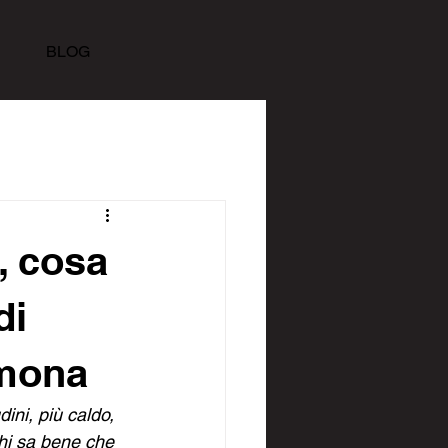
BLOG
, cosa
di
emona
ini, più caldo, 
hi sa bene che 