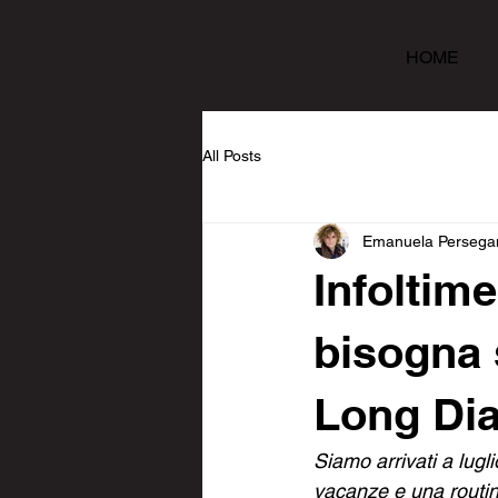
HOME
All Posts
Emanuela Persega
Infoltim
bisogna s
Long Di
Siamo arrivati a lugl
vacanze e una routin