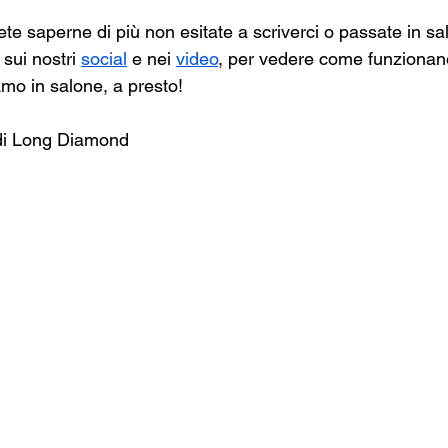
te saperne di più non esitate a scriverci o passate in sa
sui nostri 
social
 e nei 
video
, per vedere come funzionano i
amo in salone, a presto!
 di Long Diamond