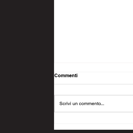
Commenti
Scrivi un commento...
Lunghezza capelli ed
extension, segui i consigli