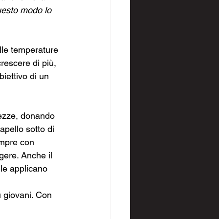
uesto modo lo 
lle temperature 
rescere di più, 
iettivo di un 
hezze, donando 
pello sotto di 
empre con 
gere. Anche il 
 le applicano 
iù giovani. Con 