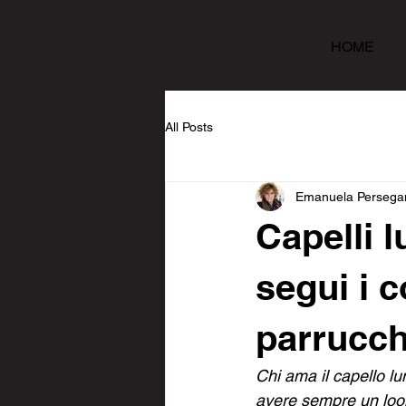
HOME
All Posts
Emanuela Persega
Capelli l
segui i 
parrucch
Chi ama il capello l
avere sempre un look