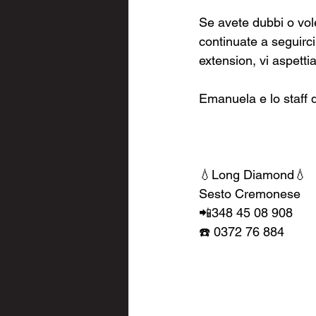
Se avete dubbi o vole
continuate a seguirci 
extension, vi aspetti
Emanuela e lo staff
💧Long Diamond💧
Sesto Cremonese 
📲348 45 08 908
☎️ 0372 76 884