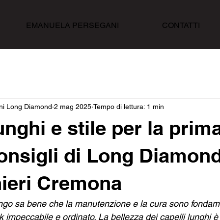
EMANUELA PERSEGANI
CONTATTI
ni Long Diamond
2 mag 2025
Tempo di lettura: 1 min
unghi e stile per la prim
consigli di Long Diamon
ieri Cremona
ungo sa bene che la manutenzione e la cura sono fondame
 impeccabile e ordinato. La bellezza dei capelli lunghi è