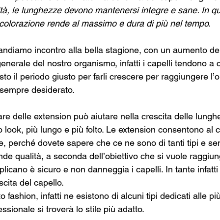
tà, le lunghezze devono mantenersi integre e sane. In q
 colorazione rende al massimo e dura di più nel tempo.
andiamo incontro alla bella stagione, con un aumento de
nerale del nostro organismo, infatti i capelli tendono a c
o il periodo giusto per farli crescere per raggiungere l’ob
 sempre desiderato.
are delle extension può aiutare nella crescita delle lung
ook, più lungo e più folto. Le extension consentono al ca
e, perché dovete sapere che ce ne sono di tanti tipi e s
ande qualità, a seconda dell’obiettivo che si vuole raggiun
licano è sicuro e non danneggia i capelli. In tante infatti
escita del capello.
o fashion, infatti ne esistono di alcuni tipi dedicati alle p
sionale si troverà lo stile più adatto.