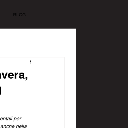
BLOG
avera,
d
ntali per 
 anche nella 